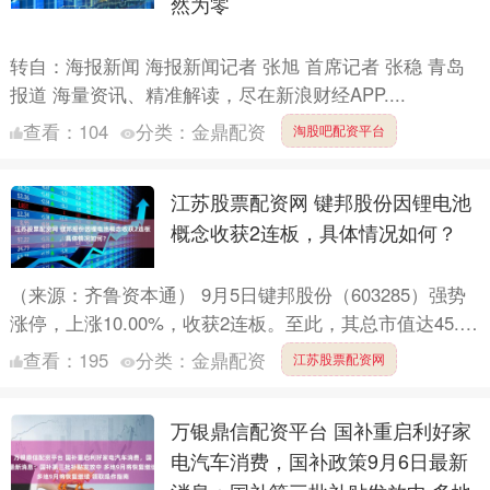
然为零
转自：海报新闻 海报新闻记者 张旭 首席记者 张稳 青岛
报道 海量资讯、精准解读，尽在新浪财经APP....
查看：
104
分类：
金鼎配资
淘股吧配资平台
江苏股票配资网 键邦股份因锂电池
概念收获2连板，具体情况如何？
（来源：齐鲁资本通） 9月5日键邦股份（603285）强势
涨停，上涨10.00%，收获2连板。至此，其总市值达45.74
亿元。市场信息来看，该股涨停的原因是产品....
查看：
195
分类：
金鼎配资
江苏股票配资网
万银鼎信配资平台 国补重启利好家
电汽车消费，国补政策9月6日最新