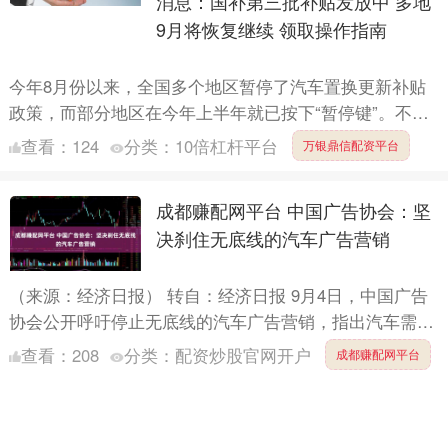
消息：国补第三批补贴发放中 多地
9月将恢复继续 领取操作指南
今年8月份以来，全国多个地区暂停了汽车置换更新补贴
政策，而部分地区在今年上半年就已按下“暂停键”。不
过，随着资金下达，多地政府在近期又重启了“国补”，普
查看：
124
分类：
10倍杠杆平台
万银鼎信配资平台
遍采用“....
成都赚配网平台 中国广告协会：坚
决刹住无底线的汽车广告营销
（来源：经济日报） 转自：经济日报 9月4日，中国广告
协会公开呼吁停止无底线的汽车广告营销，指出汽车需要
广告和营销传播，而且汽车行业一直是广告和营销传播投
查看：
208
分类：
配资炒股官网开户
成都赚配网平台
放品类....