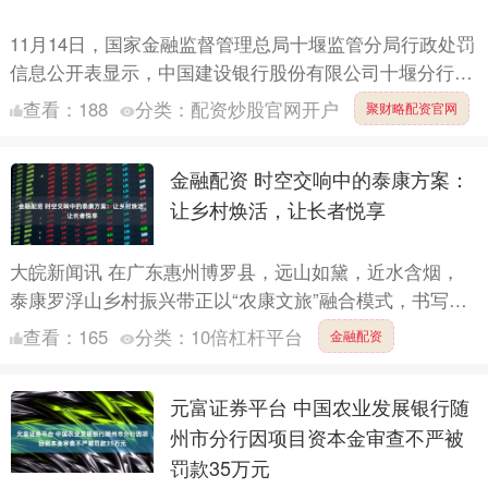
11月14日，国家金融监督管理总局十堰监管分局行政处罚
信息公开表显示，中国建设银行股份有限公司十堰分行及
相关责任人因贷后管理不尽职，流动资金贷款流入限制性
查看：
188
分类：
配资炒股官网开户
聚财略配资官网
领域被....
金融配资 时空交响中的泰康方案：
让乡村焕活，让长者悦享
大皖新闻讯 在广东惠州博罗县，远山如黛，近水含烟，
泰康罗浮山乡村振兴带正以“农康文旅”融合模式，书写着
乡村振兴的崭新篇章。与此同时，在广州泰康之家·粤
查看：
165
分类：
10倍杠杆平台
金融配资
园，82岁....
元富证券平台 中国农业发展银行随
州市分行因项目资本金审查不严被
罚款35万元