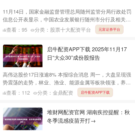
11月14日，国家金融监督管理总局随州监管分局行政处罚
信息公开表显示，中国农业发展银行随州市分行及相关责
任人因项目资本金审查不严被罚款35万元，万某被警
查看：
95
分类：
股票十大配资平台
元富证券平台
告。....
启牛配资APP下载 2025年11月17
日“大众30”成份股报告
高伟达股价17日涨逾8% 本报综合消息 周一，大盘呈现强
势震荡的走势，林业、渔业、能源金属等板块领涨，养殖
业、光伏设备、生物制品等板块走势较弱。17日，上证综
查看：
112
分类：
金鼎配资
启牛配资APP下载
指....
堆财网配资官网 湖南疾控提醒：秋
冬季流感疫苗开打→