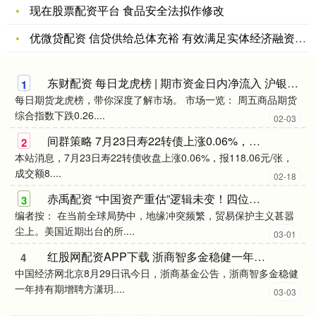
现在股票配资平台 食品安全法拟作修改
优微贷配资 信贷供给总体充裕 有效满足实体经济融资需求
东财配资 每日龙虎榜 | 期市资金日内净流入 沪银减仓位居榜首
1
每日期货龙虎榜，带你深度了解市场。 市场一览： 周五商品期货
综合指数下跌0.26....
02-03
间群策略 7月23日寿22转债上涨0.06%，转股溢价率99.23%
2
本站消息，7月23日寿22转债收盘上涨0.06%，报118.06元/张，
成交额8....
02-18
赤禹配资 “中国资产重估”逻辑未变！四位首席经济学家最新发声
3
编者按： 在当前全球局势中，地缘冲突频繁，贸易保护主义甚嚣
尘上。美国近期出台的所....
03-01
红股网配资APP下载 浙商智多金稳健一年持有期增聘方潇玥
4
中国经济网北京8月29日讯今日，浙商基金公告，浙商智多金稳健
一年持有期增聘方潇玥....
03-03