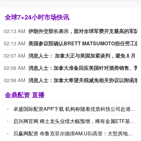
全球7×24小时市场快讯
02:13 AM
伊朗外交部长表示，面对全球军费开支最高的军
02:13 AM
美国参议院确
02:07 AM
消息人士： 加拿大正与美国加紧谈判，避免 8 
02:06 AM
消息人士：加拿大准备回应美国针对酒类销售、乳制品及汽车行业提出的
02:06 AM
消息人士：加拿大希望关税减免相关协议以附函形式达成
金鼎配资 直播
卓盛国际配资APP下载 机构称随着优质科技公司赴港二次上市，
启兴网官网 稀土龙头业绩大幅预增，稀有金属ETF基金(561
贝赢网配资 布鲁克菲尔德(BAM.US)高管：大型房地产交易