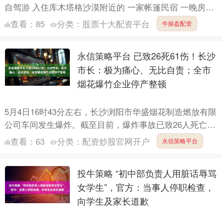
自驾游 入住库木塔格沙漠附近的 一家帐篷民宿 一晚房费
为1094元 “我在某旅行平台上看这家民宿的评分很高，....
查看：
85
分类：
股票十大配资平台
牛操盘配资
永信策略平台 已致26死61伤！长沙
市长：极为痛心、无比自责；全市
烟花爆竹企业停产整顿
5月4日16时43分左右，长沙浏阳市华盛烟花制造燃放有限
公司车间发生爆炸。截至目前，爆炸事故已致26人死亡，
61人受伤。 今天（5月5日），湖南长沙召开新闻发布....
查看：
63
分类：
配资炒股官网开户
永信策略平台
投牛策略 “初中部负责人用脏话辱骂
女学生”，官方：当事人停职检查，
向学生及家长道歉