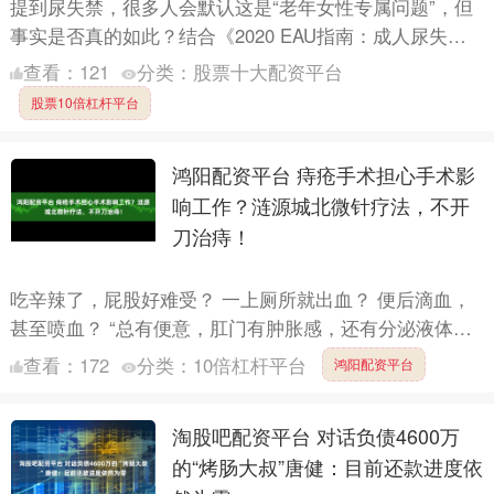
提到尿失禁，很多人会默认这是“老年女性专属问题”，但
事实是否真的如此？结合《2020 EAU指南：成人尿失
禁》《女性压力性尿失禁诊断和治疗指南(2017)》等权....
查看：
121
分类：
股票十大配资平台
股票10倍杠杆平台
鸿阳配资平台 痔疮手术担心手术影
响工作？涟源城北微针疗法，不开
刀治痔！
吃辛辣了，屁股好难受？ 一上厕所就出血？ 便后滴血，
甚至喷血？ “总有便意，肛门有肿胀感，还有分泌液体流
出？ 这桩桩事件令人难受的事情 到底是怎么回事呢？ 这
查看：
172
分类：
10倍杠杆平台
鸿阳配资平台
就....
淘股吧配资平台 对话负债4600万
的“烤肠大叔”唐健：目前还款进度依