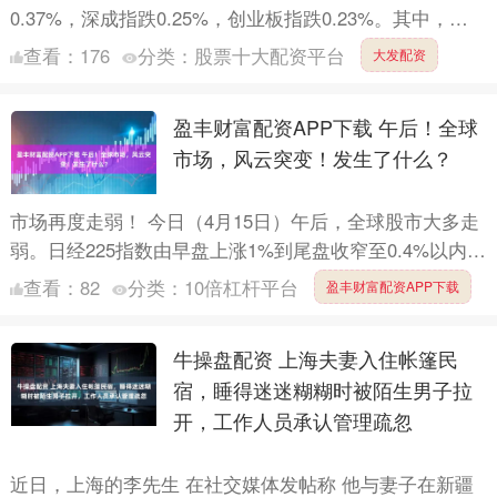
0.37%，深成指跌0.25%，创业板指跌0.23%。其中，创
业板指一度突破2021年7月22日留下的35....
查看：
176
分类：
股票十大配资平台
大发配资
盈丰财富配资APP下载 午后！全球
市场，风云突变！发生了什么？
市场再度走弱！ 今日（4月15日）午后，全球股市大多走
弱。日经225指数由早盘上涨1%到尾盘收窄至0.4%以内，
韩国股指亦由上涨3.5%收窄至2%以内。A股市场....
查看：
82
分类：
10倍杠杆平台
盈丰财富配资APP下载
牛操盘配资 上海夫妻入住帐篷民
宿，睡得迷迷糊糊时被陌生男子拉
开，工作人员承认管理疏忽
近日，上海的李先生 在社交媒体发帖称 他与妻子在新疆