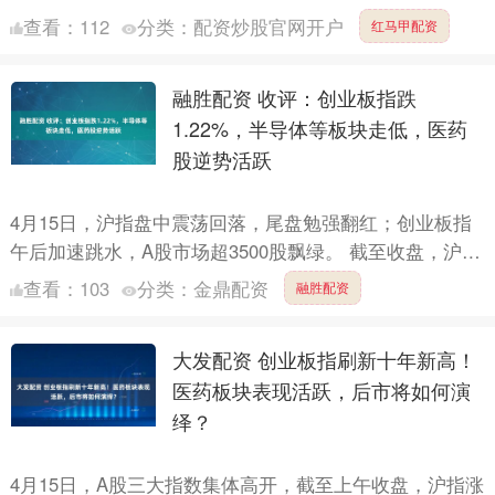
连续6个交易日涨停。 公司14日晚间发布风险提示....
查看：
112
分类：
配资炒股官网开户
红马甲配资
融胜配资 收评：创业板指跌
1.22%，半导体等板块走低，医药
股逆势活跃
4月15日，沪指盘中震荡回落，尾盘勉强翻红；创业板指
午后加速跳水，A股市场超3500股飘绿。 截至收盘，沪指
微涨0.01%报4027.21点，深证成指跌0.97....
查看：
103
分类：
金鼎配资
融胜配资
大发配资 创业板指刷新十年新高！
医药板块表现活跃，后市将如何演
绎？
4月15日，A股三大指数集体高开，截至上午收盘，沪指涨