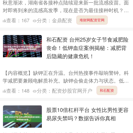
秋意渐浓，湖南省各接种点陆续迎来新一批流感疫苗。面
对即将到来的流感高发季，现在是否为最佳接种时机？价
格从几十元到上百元的疫苗又该如何选择？9月14日，湖
查看：
167
分类：
金鼎配资
堆财网配资官网
南省疾控....
和石配资 台州25岁女子节食减肥险
丧命！低钾血症案例揭秘：减肥背
后隐藏的健康危机！
【内容概览】缺钾正在升温。台州热搜事件敲响警钟。科
学减肥要兼顾电解质补充。缺钾会偷走体力与状态。低钾
血症并不遥远。你我都要学会守护身体的钾。 📝 Meta简
查看：
148
分类：
配资炒股官网开户
和石配资
介：....
股票10倍杠杆平台 女性比男性更容
易尿失禁吗？数据告诉你真相