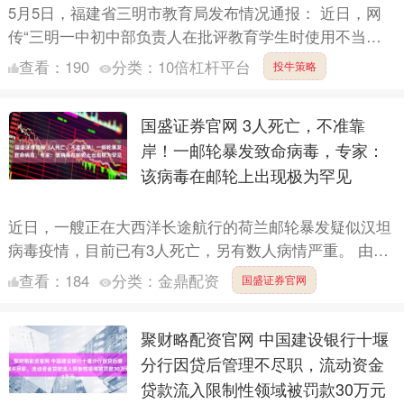
5月5日，福建省三明市教育局发布情况通报： 近日，网
传“三明一中初中部负责人在批评教育学生时使用不当言
语”相关信息，引发社会公众关注。我局第一时间组织核
查看：
190
分类：
10倍杠杆平台
投牛策略
查。 经....
国盛证券官网 3人死亡，不准靠
岸！一邮轮暴发致命病毒，专家：
该病毒在邮轮上出现极为罕见
近日，一艘正在大西洋长途航行的荷兰邮轮暴发疑似汉坦
病毒疫情，目前已有3人死亡，另有数人病情严重。 由于
担心病毒扩散，这艘名为“洪迪厄斯”号、载有约150名乘
查看：
184
分类：
金鼎配资
国盛证券官网
客的....
聚财略配资官网 中国建设银行十堰
分行因贷后管理不尽职，流动资金
贷款流入限制性领域被罚款30万元